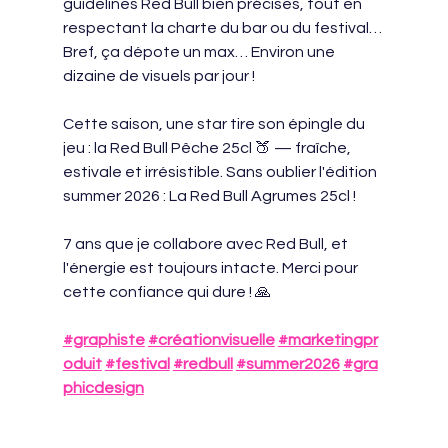
guidelines Red Bull bien précises, tout en 
respectant la charte du bar ou du festival… 
Bref, ça dépote un max… Environ une 
dizaine de visuels par jour !
Cette saison, une star tire son épingle du 
jeu : la Red Bull Pêche 25cl 🍑 — fraîche, 
estivale et irrésistible. Sans oublier l'édition 
summer 2026 : La Red Bull Agrumes 25cl !
7 ans que je collabore avec Red Bull, et 
l'énergie est toujours intacte. Merci pour 
cette confiance qui dure ! 🙏
#graphiste
#créationvisuelle
#marketingpr
oduit
#festival
#redbull
#summer2026
#gra
phicdesign